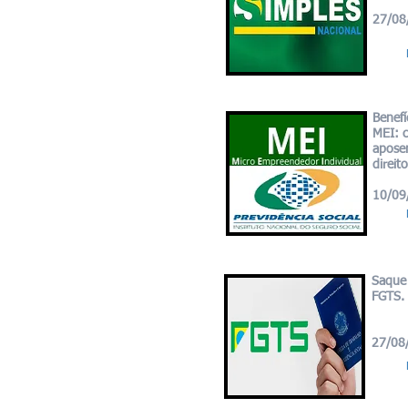
27/08
Benefí
MEI: c
aposen
direito
10/09
Saque 
FGTS.
27/08