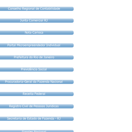
Conselho Regional de Contabilidade
Junta Comercial RJ
Nota Carioca
Portal Microempreendedor Individual
Prefeitura do Rio de Janeiro
Previdência Social
Procuradoria-Geral da Fazenda Nacional
Receita Federal
Registro Civil de Pessoas Juridicas
Secretaria de Estado de Fazenda - RJ
Simples Nacional