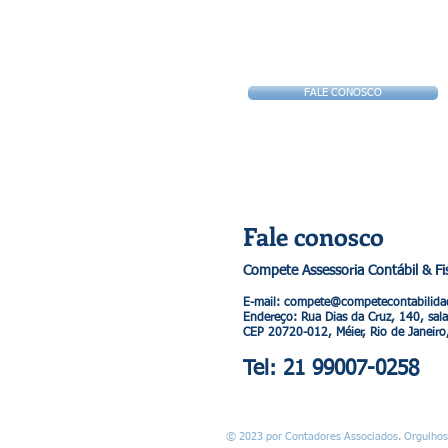
FALE CONOSCO
Fale conosco
Compete Assessoria Contábil & Fi
E-mail: compete@competecontabilid
Endereço​​​​​​: Rua Dias da Cruz, 140, sa
CEP 20720-012,
Méier
, Rio de Janeiro
Tel: 21 99007-0258
© 2023 por Contadores Associados. Orgulho