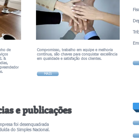
Fis
De
Tri
Emp
nho de
Compromisso, trabalho em equipe e melhoria
viços
contínua, são chaves para conquistar excelência
IL &
em qualidade e satisfação dos clientes.
dias,
mpreendedor
s.
MAIS
cias e publicações
mpresa foi desenquadrada
luída do Simples Nacional.