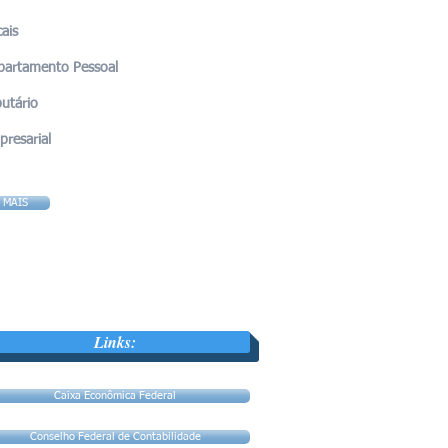
cais
partamento Pessoal
butário
resarial
MAIS
Links:
Caixa Econômica Federal
Conselho Federal de Contabilidade