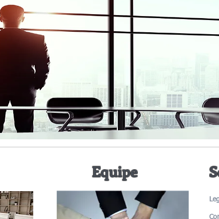
sa
Equipe
S
Leg
Con