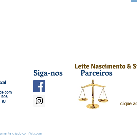
Leite Nascimento & S
Siga-nos
Parceiros
scal
ade.com
la 506
, RJ
clique aqui 
samente criado com
Wix.com